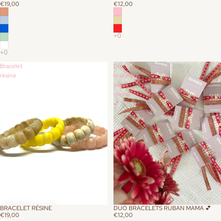
€19,00
€12,00
Bracelet
Duo
résine
bracelets
ruban
mama
💕
BRACELET RÉSINE
DUO BRACELETS RUBAN MAMA 💕
€19,00
€12,00