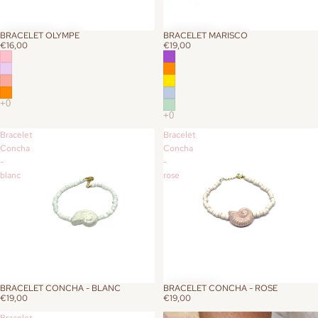
BRACELET OLYMPE
BRACELET MARISCO
€16,00
€19,00
Bracelet
Bracelet
Concha
Concha
-
-
blanc
rose
BRACELET CONCHA - BLANC
BRACELET CONCHA - ROSE
ÉPUISÉ
€19,00
€19,00