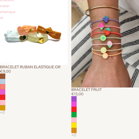
Bracelet
Bracelet
ruban
fruit
elastique
or
BRACELET RUBAN ELASTIQUE OR
€9,00
BRACELET FRUIT
€13,00